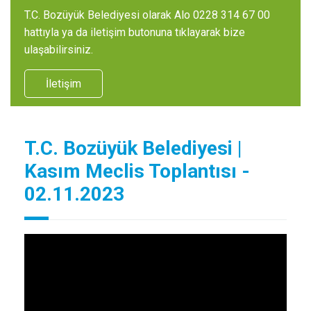
T.C. Bozüyük Belediyesi olarak Alo 0228 314 67 00
hattıyla ya da iletişim butonuna tıklayarak bize
ulaşabilirsiniz.
İletişim
T.C. Bozüyük Belediyesi |
Kasım Meclis Toplantısı -
02.11.2023