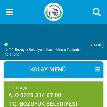
GERI
T.C. Bozüyük Belediyesi | Kasım Meclis Toplantısı -
02.11.2023
KOLAY MENÜ
BİZE ULAŞIN
ALO 0228 314 67 00
T.C. BOZÜYÜK BELEDİYESİ