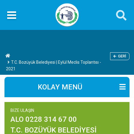
GERI
T.C. Bozüyük Belediyesi | Eylül Meclis Toplantısı -
2021
KOLAY MENÜ
BİZE ULAŞIN
ALO 0228 314 67 00
T.C. BOZÜYÜK BELEDİYESİ