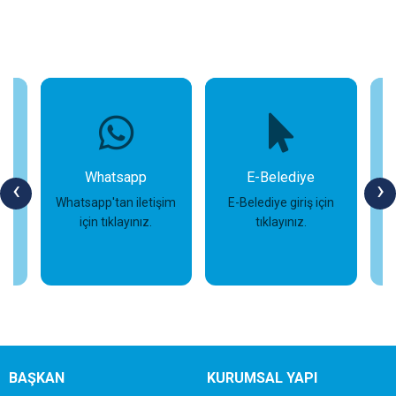
Whatsapp
E-Belediye
‹
›
Whatsapp'tan iletişim
E-Belediye giriş için
için tıklayınız.
tıklayınız.
s
İncele
İncele
BAŞKAN
KURUMSAL YAPI