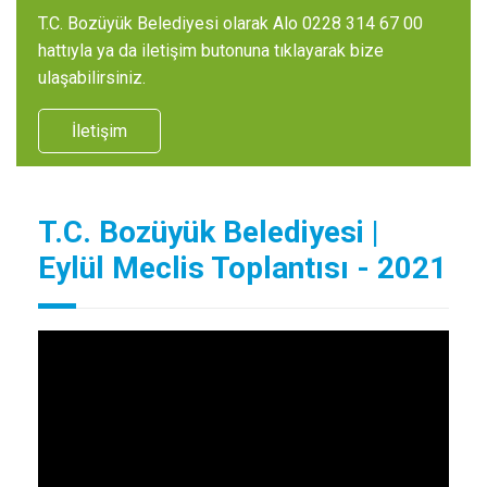
T.C. Bozüyük Belediyesi olarak Alo 0228 314 67 00
hattıyla ya da iletişim butonuna tıklayarak bize
ulaşabilirsiniz.
İletişim
T.C. Bozüyük Belediyesi |
Eylül Meclis Toplantısı - 2021