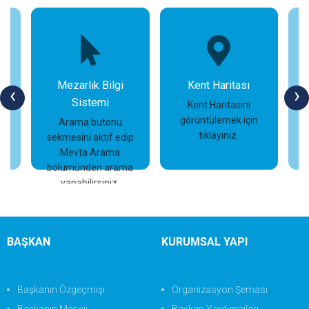
Mezarlık Bilgi
Kent Haritası
‹
›
Sistemi
n
Kent Haritasını
görüntülemek için
Arama butonu
tıklayınız.
sekmesini aktif edip
İncele
İncele
Mevta Arama
bölümünden arama
yapabilirsiniz.
BAŞKAN
KURUMSAL YAPI
Başkanın Özgeçmişi
Organizasyon Şeması