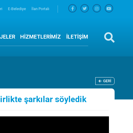
ri
E-Belediye
İlan Portalı
JELER
HİZMETLERİMİZ
İLETİŞİM
GERI
likte şarkılar söyledik