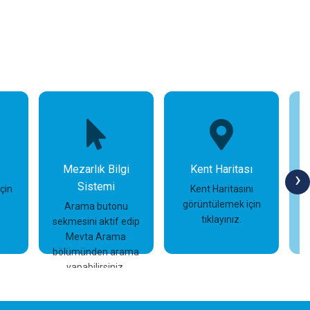
Mezarlık Bilgi
Kent Haritası
›
Sistemi
için
Kent Haritasını
görüntülemek için
Arama butonu
tıklayınız.
sekmesini aktif edip
İncele
İncele
Mevta Arama
bölümünden arama
yapabilirsiniz.