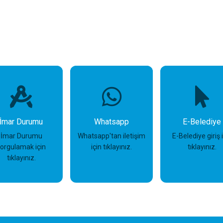
İmar Durumu
Whatsapp
E-Belediye
İmar Durumu
Whatsapp'tan iletişim
E-Belediye giriş 
sorgulamak için
için tıklayınız.
tıklayınız.
tıklayınız.
İncele
İncele
İncele