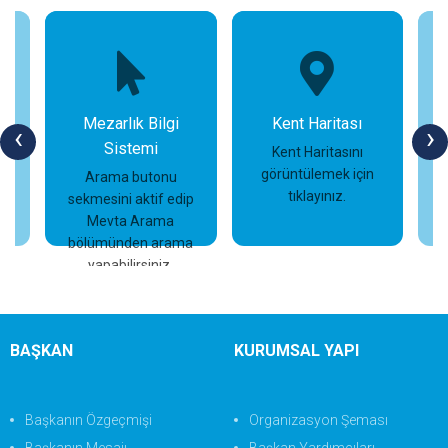
Mezarlık Bilgi
Kent Haritası
‹
›
Sistemi
n
Kent Haritasını
görüntülemek için
Arama butonu
tıklayınız.
sekmesini aktif edip
İncele
İncele
Mevta Arama
bölümünden arama
yapabilirsiniz.
BAŞKAN
KURUMSAL YAPI
Başkanın Özgeçmişi
Organizasyon Şeması