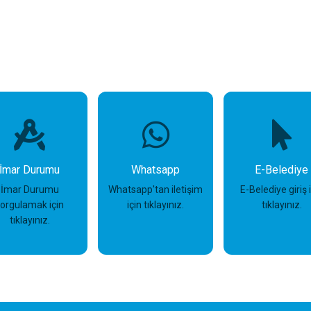
İmar Durumu
Whatsapp
E-Belediye
İmar Durumu
Whatsapp'tan iletişim
E-Belediye giriş 
sorgulamak için
için tıklayınız.
tıklayınız.
tıklayınız.
İncele
İncele
İncele