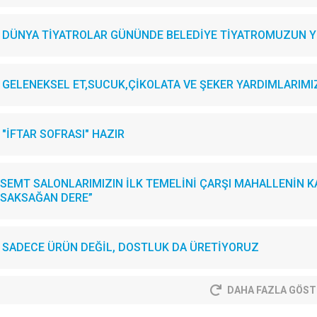
DÜNYA TİYATROLAR GÜNÜNDE BELEDİYE TİYATROMUZUN YE
GELENEKSEL ET,SUCUK,ÇİKOLATA VE ŞEKER YARDIMLARIMIZI.
"İFTAR SOFRASI" HAZIR
SEMT SALONLARIMIZIN İLK TEMELİNİ ÇARŞI MAHALLENİN KA
SAKSAĞAN DERE”
SADECE ÜRÜN DEĞİL, DOSTLUK DA ÜRETİYORUZ
DAHA FAZLA GÖST