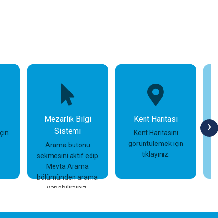
Mezarlık Bilgi
Kent Haritası
›
Sistemi
için
Kent Haritasını
görüntülemek için
Arama butonu
tıklayınız.
sekmesini aktif edip
İncele
İncele
Mevta Arama
bölümünden arama
yapabilirsiniz.