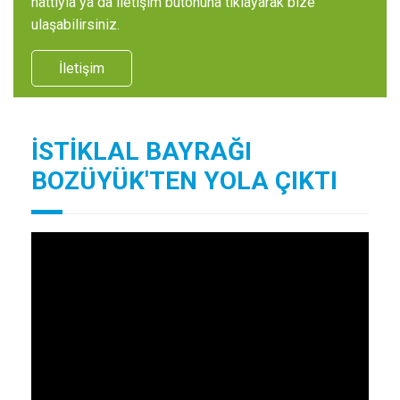
hattıyla ya da iletişim butonuna tıklayarak bize
ulaşabilirsiniz.
İletişim
İSTİKLAL BAYRAĞI
BOZÜYÜK'TEN YOLA ÇIKTI