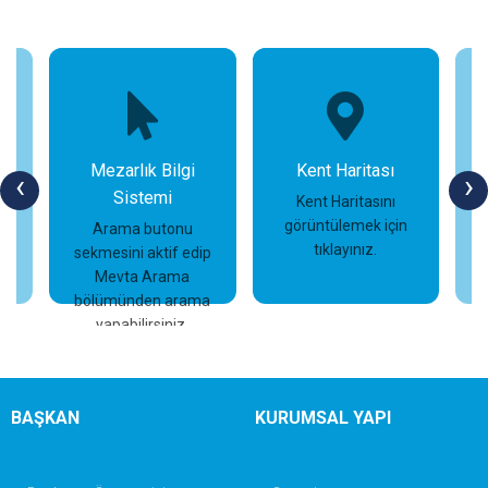
Mezarlık Bilgi
Kent Haritası
‹
›
Sistemi
n
Kent Haritasını
görüntülemek için
Arama butonu
tıklayınız.
sekmesini aktif edip
İncele
İncele
Mevta Arama
bölümünden arama
yapabilirsiniz.
BAŞKAN
KURUMSAL YAPI