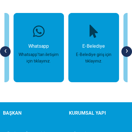
Whatsapp
E-Belediye
‹
›
Whatsapp'tan iletişim
E-Belediye giriş için
için tıklayınız.
tıklayınız.
s
İncele
İncele
BAŞKAN
KURUMSAL YAPI