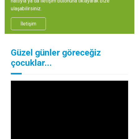
hattıyla ya da iletişim butonuna tıklayarak bize
ulaşabilirsiniz.
İletişim
Güzel günler göreceğiz
çocuklar...