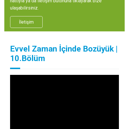
hattıyla ya da iletişim butonuna tıklayarak bize
ulaşabilirsiniz.
İletişim
Evvel Zaman İçinde Bozüyük |
10.Bölüm