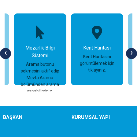
Mezarlık Bilgi
Kent Haritası
‹
›
Sistemi
n
Kent Haritasını
görüntülemek için
Arama butonu
tıklayınız.
sekmesini aktif edip
İncele
İncele
Mevta Arama
bölümünden arama
yapabilirsiniz.
BAŞKAN
KURUMSAL YAPI