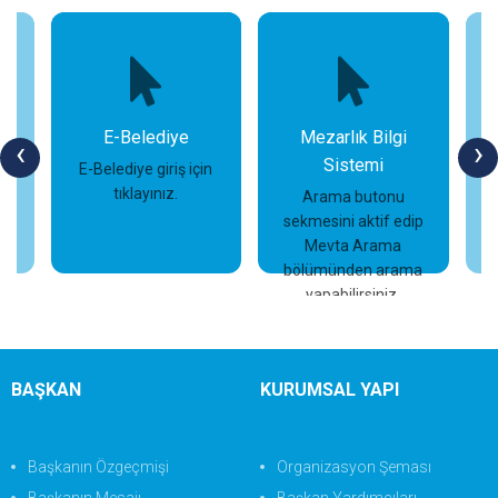
E-Belediye
Mezarlık Bilgi
‹
›
Sistemi
im
E-Belediye giriş için
tıklayınız.
Arama butonu
sekmesini aktif edip
İncele
İncele
Mevta Arama
bölümünden arama
yapabilirsiniz.
BAŞKAN
KURUMSAL YAPI
Başkanın Özgeçmişi
Organizasyon Şeması