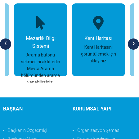
Mezarlık Bilgi
Kent Haritası
‹
›
Sistemi
n
Kent Haritasını
görüntülemek için
Arama butonu
tıklayınız.
sekmesini aktif edip
İncele
İncele
Mevta Arama
bölümünden arama
yapabilirsiniz.
BAŞKAN
KURUMSAL YAPI
Başkanın Özgeçmişi
Organizasyon Şeması