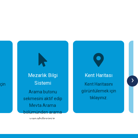
Mezarlık Bilgi
Kent Haritası
›
Sistemi
için
Kent Haritasını
görüntülemek için
Arama butonu
tıklayınız.
sekmesini aktif edip
İncele
İncele
Mevta Arama
bölümünden arama
yapabilirsiniz.