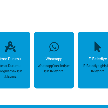
İmar Durumu
Whatsapp
E-Belediye
İmar Durumu
Whatsapp'tan iletişim
E-Belediye giriş 
sorgulamak için
için tıklayınız.
tıklayınız.
tıklayınız.
İncele
İncele
İncele