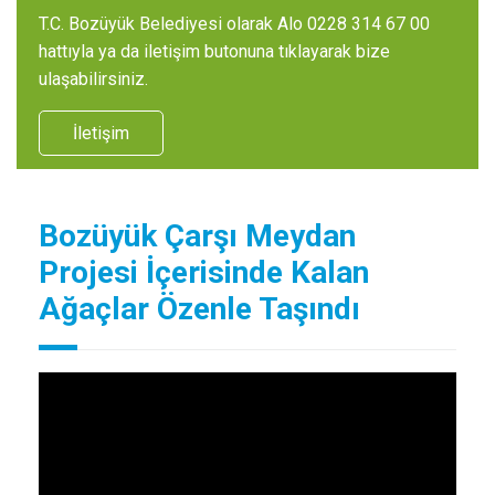
T.C. Bozüyük Belediyesi olarak Alo 0228 314 67 00
hattıyla ya da iletişim butonuna tıklayarak bize
ulaşabilirsiniz.
İletişim
Bozüyük Çarşı Meydan
Projesi İçerisinde Kalan
Ağaçlar Özenle Taşındı