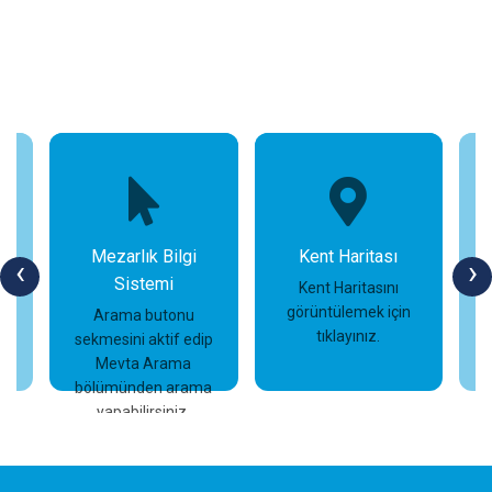
Mezarlık Bilgi
Kent Haritası
‹
›
Sistemi
n
Kent Haritasını
görüntülemek için
Arama butonu
tıklayınız.
sekmesini aktif edip
İncele
İncele
Mevta Arama
bölümünden arama
yapabilirsiniz.