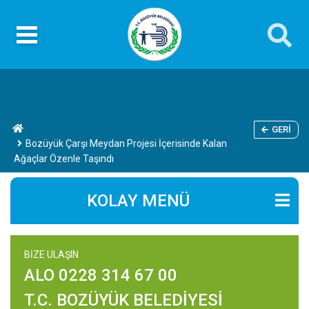
GERI
Bozüyük Çarşı Meydan Projesi İçerisinde Kalan
Ağaçlar Özenle Taşındı
KOLAY MENÜ
BİZE ULAŞIN
ALO 0228 314 67 00
T.C. BOZÜYÜK BELEDİYESİ