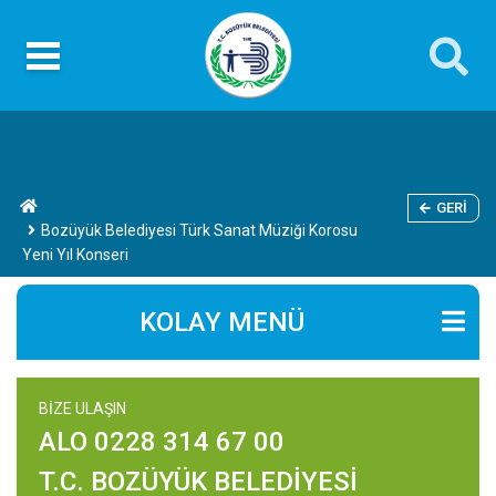
GERI
Bozüyük Belediyesi Türk Sanat Müziği Korosu
Yeni Yıl Konseri
KOLAY MENÜ
BİZE ULAŞIN
ALO 0228 314 67 00
T.C. BOZÜYÜK BELEDİYESİ