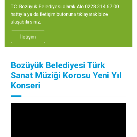
T.C. Bozüyük Belediyesi olarak Alo 0228 314 67 00
hattıyla ya da iletişim butonuna tıklayarak bize
ulaşabilirsiniz.
İletişim
Bozüyük Belediyesi Türk
Sanat Müziği Korosu Yeni Yıl
Konseri