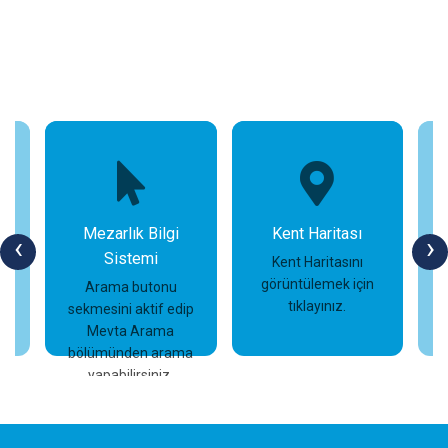
Mezarlık Bilgi
Kent Haritası
‹
›
Sistemi
n
Kent Haritasını
görüntülemek için
Arama butonu
tıklayınız.
sekmesini aktif edip
İncele
İncele
Mevta Arama
bölümünden arama
yapabilirsiniz.