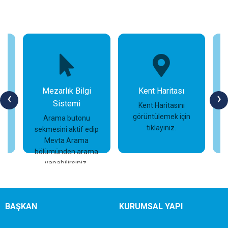
Mezarlık Bilgi
Kent Haritası
‹
›
Sistemi
n
Kent Haritasını
görüntülemek için
Arama butonu
tıklayınız.
sekmesini aktif edip
İncele
İncele
Mevta Arama
bölümünden arama
yapabilirsiniz.
BAŞKAN
KURUMSAL YAPI