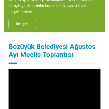
hattıyla ya da iletişim butonuna tıklayarak bize
ulaşabilirsiniz.
İletişim
Bozüyük Belediyesi Ağustos
Ayı Meclis Toplantısı