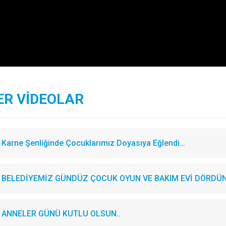
ER VİDEOLAR
Karne Şenliğinde Çocuklarımız Doyasıya Eğlendi…
BELEDİYEMİZ GÜNDÜZ ÇOCUK OYUN VE BAKIM EVİ DÖRDÜN
ANNELER GÜNÜ KUTLU OLSUN..