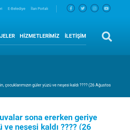
ri
E-Belediye
İlan Portalı
JELER
HİZMETLERİMİZ
İLETİŞİM
, çocuklarımızın güler yüzü ve neşesi kaldı ???? (26 Ağustos
GERI
uvalar sona ererken geriye
ü ve neşesi kaldı ???? (26