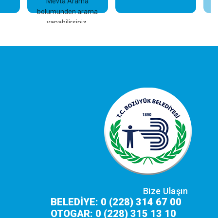
Mevta Arama
bölümünden arama
yapabilirsiniz.
Bize Ulaşın
BELEDİYE: 0 (228) 314 67 00
OTOGAR: 0 (228) 315 13 10