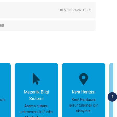
16 Şubat 2026, 11:24
ER
Mezarlık Bilgi
Kent Haritası
›
Sistemi
için
Kent Haritasını
görüntülemek için
Arama butonu
tıklayınız.
sekmesini aktif edip
İncele
İncele