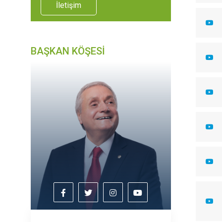
İletişim
BAŞKAN KÖŞESİ