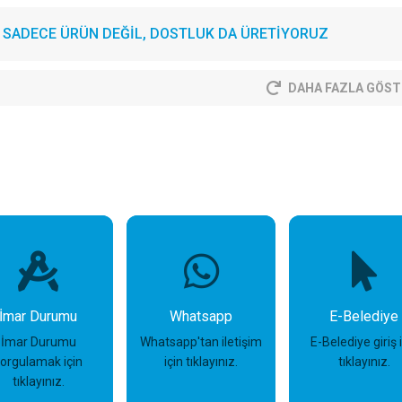
SADECE ÜRÜN DEĞİL, DOSTLUK DA ÜRETİYORUZ
DAHA FAZLA GÖST
İmar Durumu
Whatsapp
E-Belediye
İmar Durumu
Whatsapp'tan iletişim
E-Belediye giriş 
sorgulamak için
için tıklayınız.
tıklayınız.
tıklayınız.
İncele
İncele
İncele