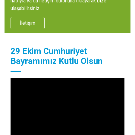
hattıyla ya da iletişim butonuna tıklayarak bize
ulaşabilirsiniz.
İletişim
29 Ekim Cumhuriyet
Bayramımız Kutlu Olsun