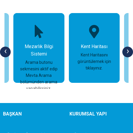
Mezarlık Bilgi
Kent Haritası
‹
›
Sistemi
n
Kent Haritasını
görüntülemek için
Arama butonu
tıklayınız.
sekmesini aktif edip
İncele
İncele
Mevta Arama
bölümünden arama
yapabilirsiniz.
BAŞKAN
KURUMSAL YAPI