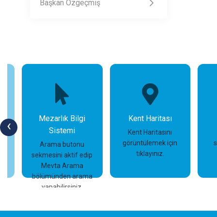
Başkan Özgeçmiş
Mezarlık Bilgi
Kent Haritası
‹
Sistemi
in
Kent Haritasını
görüntülemek için
Arama butonu
tıklayınız.
sekmesini aktif edip
İncele
İncele
Mevta Arama
bölümünden arama
yapabilirsiniz.