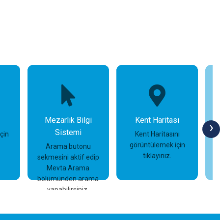
Mezarlık Bilgi
Kent Haritası
›
Sistemi
için
Kent Haritasını
görüntülemek için
Arama butonu
tıklayınız.
sekmesini aktif edip
İncele
İncele
Mevta Arama
bölümünden arama
yapabilirsiniz.