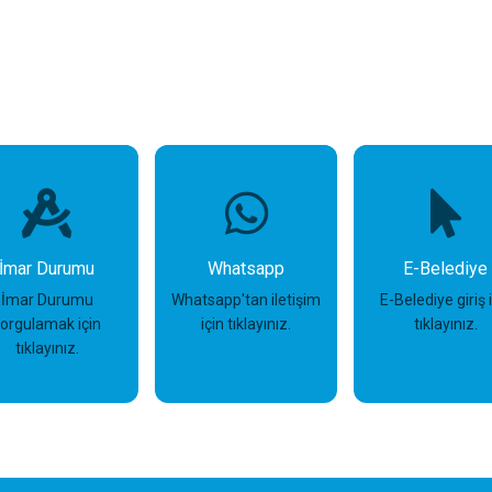
İmar Durumu
Whatsapp
E-Belediye
İmar Durumu
Whatsapp'tan iletişim
E-Belediye giriş 
sorgulamak için
için tıklayınız.
tıklayınız.
tıklayınız.
İncele
İncele
İncele