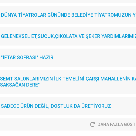
DÜNYA TİYATROLAR GÜNÜNDE BELEDİYE TİYATROMUZUN YE
GELENEKSEL ET,SUCUK,ÇİKOLATA VE ŞEKER YARDIMLARIMIZI.
"İFTAR SOFRASI" HAZIR
SEMT SALONLARIMIZIN İLK TEMELİNİ ÇARŞI MAHALLENİN KA
SAKSAĞAN DERE”
SADECE ÜRÜN DEĞİL, DOSTLUK DA ÜRETİYORUZ
DAHA FAZLA GÖST