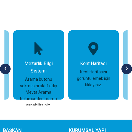
Mezarlık Bilgi
Kent Haritası
‹
›
Sistemi
n
Kent Haritasını
görüntülemek için
Arama butonu
tıklayınız.
sekmesini aktif edip
İncele
İncele
Mevta Arama
bölümünden arama
yapabilirsiniz.
BAŞKAN
KURUMSAL YAPI