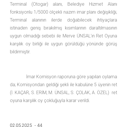
Terminal (Otogar) alanı, Belediye Hizmet Alanı
fonksiyonlu 1/5000 ölçekli nazım imar planı değişikliği,
Terminal alanının ilerde doğabilecek ihtiyaçlara
istinaden geniş bırakılmış kısımlarının daraltılmasının
uygun olmadığı sebebi ile Merve ÜNSAL'ın Ret Oyuna
karşılık oy birliği ile uygun görüldüğü yönünde görüş
bildirmiştir.
İmar Komisyon raporuna göre yapılan oylama
da; Komisyondan geldiği şekli ile kabulüne 5 üyenin ret
(İ. KAÇAR, S. ERİM, M. ÜNSAL, S. ÇOLAK, A. ÖZEL) ret
oyuna karşılık oy çokluğuyla karar verildi.
02.05.2025 - 44