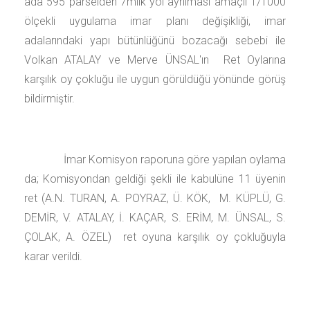
ada 595 parselden 7mlik yol ayrılması amaçlı 1/1000
ölçekli uygulama imar planı değişikliği, imar
adalarındaki yapı bütünlüğünü bozacağı sebebi ile
Volkan ATALAY ve Merve ÜNSAL'ın Ret Oylarına
karşılık oy çokluğu ile uygun görüldüğü yönünde görüş
bildirmiştir.
İmar Komisyon raporuna göre yapılan oylama
da; Komisyondan geldiği şekli ile kabulüne 11 üyenin
ret (A.N. TURAN, A. POYRAZ, Ü. KÖK, M. KÜPLÜ, G.
DEMİR, V. ATALAY, İ. KAÇAR, S. ERİM, M. ÜNSAL, S.
ÇOLAK, A. ÖZEL) ret oyuna karşılık oy çokluğuyla
karar verildi.