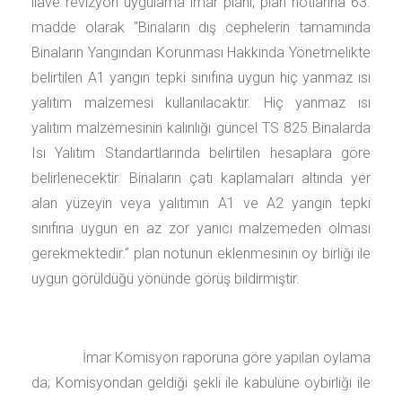
ilave revizyon uygulama imar planı, plan notlarına 63.
madde olarak "Binaların dış cephelerin tamamında
Binaların Yangından Korunması Hakkında Yönetmelikte
belirtilen A1 yangın tepki sınıfına uygun hiç yanmaz ısı
yalıtım malzemesi kullanılacaktır. Hiç yanmaz ısı
yalıtım malzemesinin kalınlığı güncel TS 825 Binalarda
Isı Yalıtım Standartlarında belirtilen hesaplara göre
belirlenecektir. Binaların çatı kaplamaları altında yer
alan yüzeyin veya yalıtımın A1 ve A2 yangın tepki
sınıfına uygun en az zor yanıcı malzemeden olması
gerekmektedir." plan notunun eklenmesinin oy birliği ile
uygun görüldüğü yönünde görüş bildirmiştir.
İmar Komisyon raporuna göre yapılan oylama
da; Komisyondan geldiği şekli ile kabulüne oybirliği ile