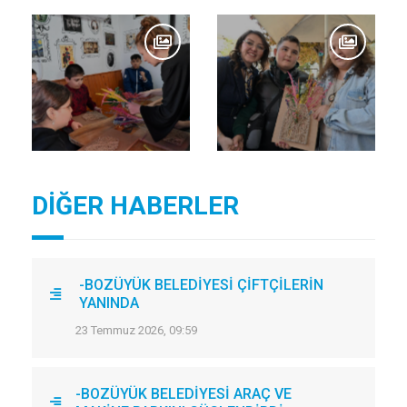
DİĞER HABERLER
-BOZÜYÜK BELEDİYESİ ÇİFTÇİLERİN
YANINDA
23 Temmuz 2026, 09:59
-BOZÜYÜK BELEDİYESİ ARAÇ VE