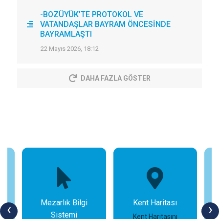
-BOZÜYÜK’TE PROTOKOL VE
VATANDAŞLAR BAYRAM ÖNCESİNDE
BAYRAMLAŞTI
22 Mayıs 2026, 18:12
DAHA FAZLA GÖSTER
Mezarlık Bilgi
Kent Haritası
‹
›
Sistemi
n
Kent Haritasını