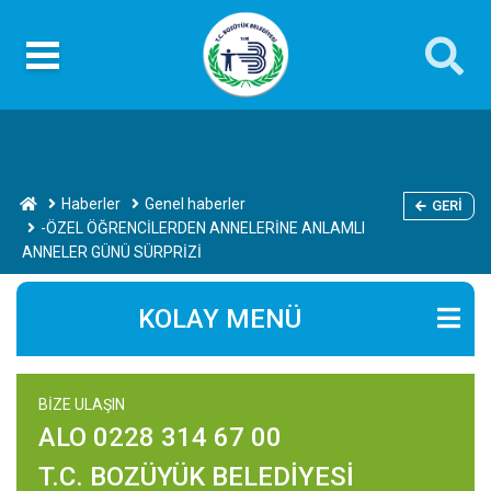
Haberler
Genel haberler
GERI
-ÖZEL ÖĞRENCİLERDEN ANNELERİNE ANLAMLI
ANNELER GÜNÜ SÜRPRİZİ
KOLAY MENÜ
BİZE ULAŞIN
ALO 0228 314 67 00
T.C. BOZÜYÜK BELEDİYESİ