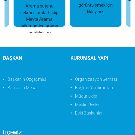
görüntülemek için
Arama butonu
tıklayınız.
sekmesini aktif edip
İncele
İncele
Mevta Arama
bölümünden arama
yapabilirsiniz.
BAŞKAN
KURUMSAL YAPI
Başkanın Özgeçmişi
Organizasyon Şeması
Başkanın Mesajı
Başkan Yardımcıları
Müdürlükler
Meclis Üyeleri
Eski Başkanlar
İLÇEMİZ