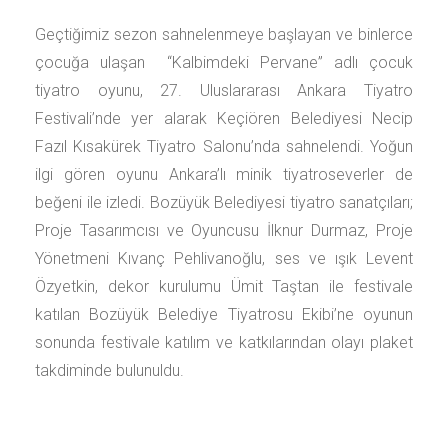
Geçtiğimiz sezon sahnelenmeye başlayan ve binlerce
çocuğa ulaşan “Kalbimdeki Pervane” adlı çocuk
tiyatro oyunu, 27. Uluslararası Ankara Tiyatro
Festivali’nde yer alarak Keçiören Belediyesi Necip
Fazıl Kısakürek Tiyatro Salonu’nda sahnelendi. Yoğun
ilgi gören oyunu Ankara’lı minik tiyatroseverler de
beğeni ile izledi. Bozüyük Belediyesi tiyatro sanatçıları;
Proje Tasarımcısı ve Oyuncusu İlknur Durmaz, Proje
Yönetmeni Kıvanç Pehlivanoğlu, ses ve ışık Levent
Özyetkin, dekor kurulumu Ümit Taştan ile festivale
katılan Bozüyük Belediye Tiyatrosu Ekibi’ne oyunun
sonunda festivale katılım ve katkılarından olayı plaket
takdiminde bulunuldu.