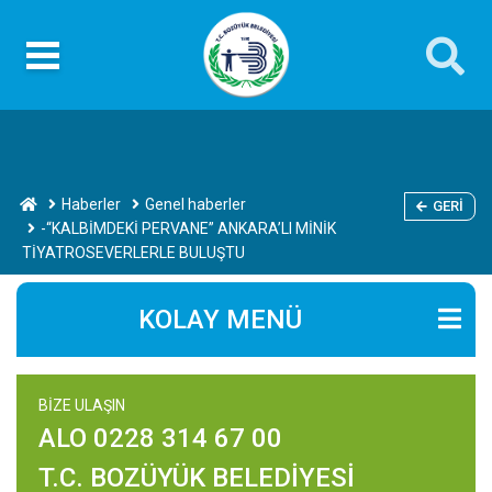
Haberler
Genel haberler
GERI
-“KALBİMDEKİ PERVANE” ANKARA’LI MİNİK
TİYATROSEVERLERLE BULUŞTU
KOLAY MENÜ
BİZE ULAŞIN
ALO 0228 314 67 00
T.C. BOZÜYÜK BELEDİYESİ