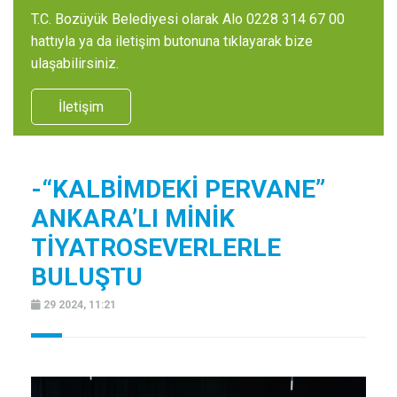
T.C. Bozüyük Belediyesi olarak Alo 0228 314 67 00
hattıyla ya da iletişim butonuna tıklayarak bize
ulaşabilirsiniz.
İletişim
-“KALBİMDEKİ PERVANE”
ANKARA’LI MİNİK
TİYATROSEVERLERLE
BULUŞTU
29 2024, 11:21