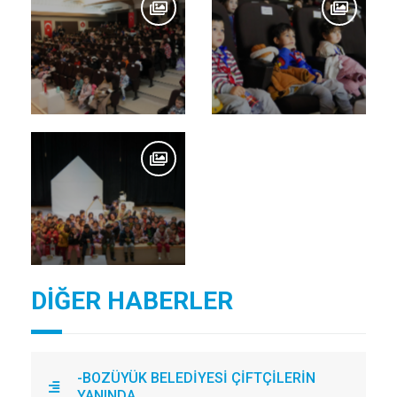
DİĞER HABERLER
-BOZÜYÜK BELEDİYESİ ÇİFTÇİLERİN
YANINDA