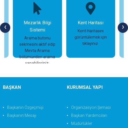
Mezarlık Bilgi
Kent Haritası
‹
›
Sistemi
n
Kent Haritasını
görüntülemek için
Arama butonu
tıklayınız.
sekmesini aktif edip
İncele
İncele
Mevta Arama
bölümünden arama
yapabilirsiniz.
BAŞKAN
KURUMSAL YAPI
Başkanın Özgeçmişi
Organizasyon Şeması
Başkanın Mesajı
Başkan Yardımcıları
Müdürlükler