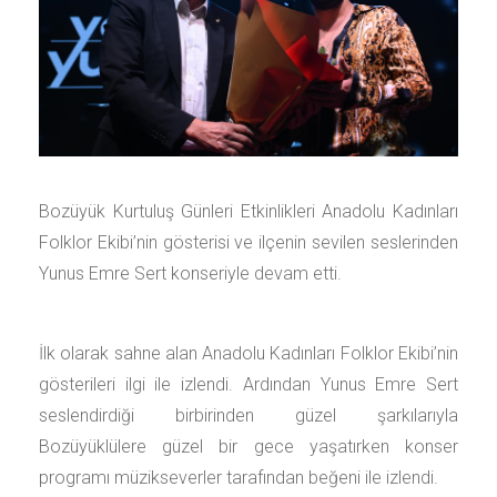
Bozüyük Kurtuluş Günleri Etkinlikleri Anadolu Kadınları
Folklor Ekibi’nin gösterisi ve ilçenin sevilen seslerinden
Yunus Emre Sert konseriyle devam etti.
İlk olarak sahne alan Anadolu Kadınları Folklor Ekibi’nin
gösterileri ilgi ile izlendi. Ardından Yunus Emre Sert
seslendirdiği birbirinden güzel şarkılarıyla
Bozüyüklülere güzel bir gece yaşatırken konser
programı müzikseverler tarafından beğeni ile izlendi.