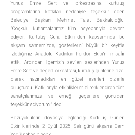
Yunus Emre Sert ve orkestrasına kurtuluş
programlarına katkıları nedeniyle teşekkür eden
Belediye Başkanı Mehmet Talat Bakkalcıoğlu,
“Coşkulu kutlamalarımız tüm heyecanıyla devam
ediyor. Kurtuluş Günü Etkinlikleri kapsamında bu
akşam sahnemizde, gösterilerini büyük bir keyifle
izlediğimiz Anadolu Kadınları Folklor Ekibi’ni misafir
ettik. Ardından ilçemizin sevilen seslerinden Yunus
Emre Sert ve değerli orkestrası, kurtuluş günlerine özel
olarak hazırladıkları en güzel eserleri bizlerle
buluşturdu. Katkılarıyla etkinliklerimizi renklendiren tüm
sanatçılarımıza ve emeği geçenlere gönülden
teşekkür ediyorum.” dedi.
Bozüyüklülerin doyasıya eğlendiği Kurtuluş Günleri
Etkinlikleri’nde 2 Eylül 2025 Salı günü akşamı Cem
Yegül sahne alacak.