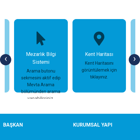
Mezarlık Bilgi
Kent Haritası
‹
›
Sistemi
n
Kent Haritasını
görüntülemek için
Arama butonu
tıklayınız.
sekmesini aktif edip
İncele
İncele
Mevta Arama
bölümünden arama
yapabilirsiniz.
BAŞKAN
KURUMSAL YAPI