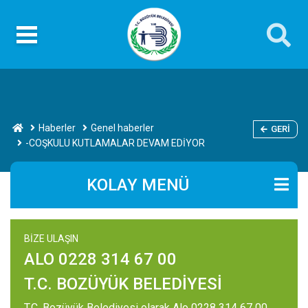
Haberler
Genel haberler
GERI
-COŞKULU KUTLAMALAR DEVAM EDİYOR
KOLAY MENÜ
BİZE ULAŞIN
ALO 0228 314 67 00
T.C. BOZÜYÜK BELEDİYESİ
T.C. Bozüyük Belediyesi olarak Alo 0228 314 67 00