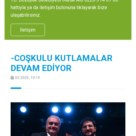
hattıyla ya da iletişim butonuna tıklayarak bize
ulaşabilirsiniz.
İletişim
-COŞKULU KUTLAMALAR
DEVAM EDİYOR
02 2025, 10:19