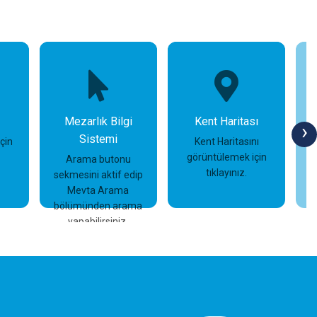
Mezarlık Bilgi
Kent Haritası
›
Sistemi
için
Kent Haritasını
görüntülemek için
Arama butonu
tıklayınız.
sekmesini aktif edip
İncele
İncele
Mevta Arama
bölümünden arama
yapabilirsiniz.