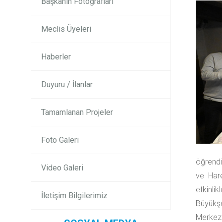
Başkanın Fotoğrafları
Meclis Üyeleri
Haberler
Duyuru / İlanlar
Tamamlanan Projeler
Foto Galeri
öğrendi
Video Galeri
ve Hare
etkinlik
İletişim Bilgilerimiz
Büyükşe
Merkezi