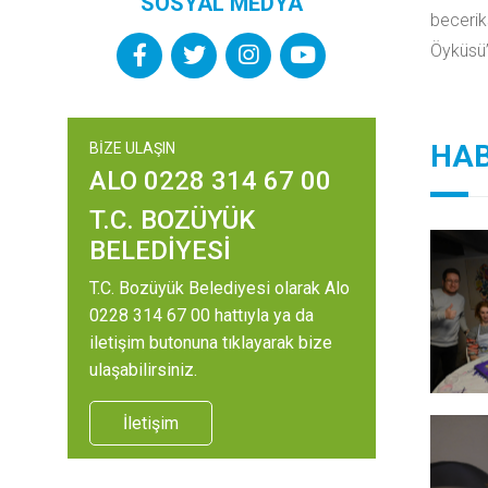
SOSYAL MEDYA
becerik
Öyküsü” 
HAB
BİZE ULAŞIN
ALO 0228 314 67 00
T.C. BOZÜYÜK
BELEDİYESİ
T.C. Bozüyük Belediyesi olarak Alo
0228 314 67 00 hattıyla ya da
iletişim butonuna tıklayarak bize
ulaşabilirsiniz.
İletişim