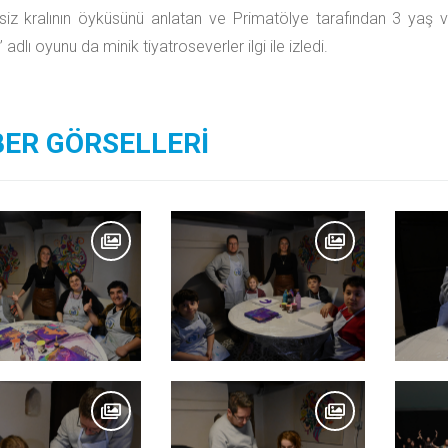
siz kralının öyküsünü anlatan ve Primatölye tarafından 3 yaş ve 
adlı oyunu da minik tiyatroseverler ilgi ile izledi.
ER GÖRSELLERİ