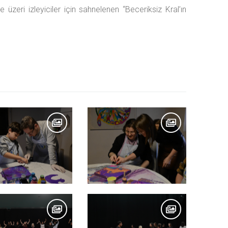
üzeri izleyiciler için sahnelenen “Beceriksiz Kral’ın