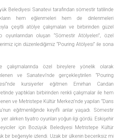
ük Belediyesi Sanatevi tarafından sömestir tatilinde
kların hem eğlenmeleri hem de dinlenmeleri
yla çeşitli atölye çalışmaları ve birbirinden güzel
ro oyunlarından oluşan “Sömestir Atölyeleri”, özel
lerimiz için düzenlediğimiz “Pouring Atölyesi” ile sona
ye çalışmalarında özel bireylere yönelik olarak
nlenen ve Sanatevi’nde gerçekleştirilen “Pouring
yesi”nde kursiyerler eğitmen Emirhan Candan
etinde yaptıkları birbirinden renkli çalışmalar ile hem
nlenen ve Metristepe Kültür Merkezi’nde yapılan “Dans
nun eğitmenliğinde keyifli anlar yaşadı. Sömestir
 yer alırken tiyatro oyunları yoğun ilgi gördü. Eskişehir
leyiciler için Bozüyük Belediyesi Metristepe Kültür
ir beğeniyle izlendi. Uzak bir ülkenin beceriksiz mi