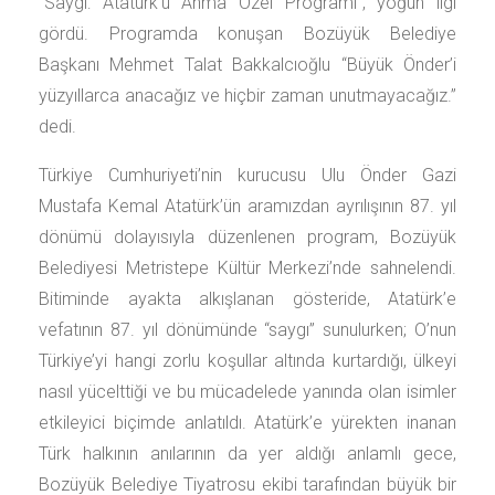
“Saygı: Atatürk’ü Anma Özel Programı”, yoğun ilgi
gördü. Programda konuşan Bozüyük Belediye
Başkanı Mehmet Talat Bakkalcıoğlu “Büyük Önder’i
yüzyıllarca anacağız ve hiçbir zaman unutmayacağız.”
dedi.
Türkiye Cumhuriyeti’nin kurucusu Ulu Önder Gazi
Mustafa Kemal Atatürk’ün aramızdan ayrılışının 87. yıl
dönümü dolayısıyla düzenlenen program, Bozüyük
Belediyesi Metristepe Kültür Merkezi’nde sahnelendi.
Bitiminde ayakta alkışlanan gösteride, Atatürk’e
vefatının 87. yıl dönümünde “saygı” sunulurken; O’nun
Türkiye’yi hangi zorlu koşullar altında kurtardığı, ülkeyi
nasıl yücelttiği ve bu mücadelede yanında olan isimler
etkileyici biçimde anlatıldı. Atatürk’e yürekten inanan
Türk halkının anılarının da yer aldığı anlamlı gece,
Bozüyük Belediye Tiyatrosu ekibi tarafından büyük bir