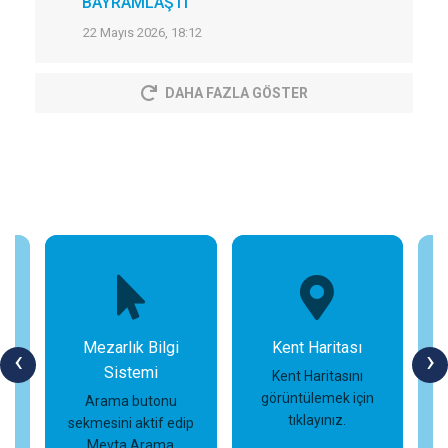
BAYRAMLAŞTI
22 Mayıs 2026, 18:12
DAHA FAZLA GÖSTER
Mezarlık Bilgi
Kent Haritası
‹
›
Sistemi
n
Kent Haritasını
görüntülemek için
Arama butonu
tıklayınız.
sekmesini aktif edip
İncele
İncele
Mevta Arama