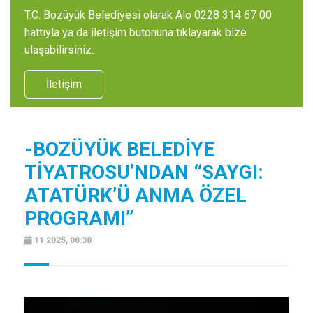
T.C. Bozüyük Belediyesi olarak Alo 0228 314 67 00
hattıyla ya da iletişim butonuna tıklayarak bize
ulaşabilirsiniz.
İletişim
-BOZÜYÜK BELEDİYE
TİYATROSU’NDAN “SAYGI:
ATATÜRK’Ü ANMA ÖZEL
PROGRAMI”
11 2025, 08:38