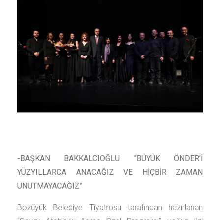
-BAŞKAN BAKKALCIOĞLU “BÜYÜK ÖNDER’İ
YÜZYILLARCA ANACAĞIZ VE HİÇBİR ZAMAN
UNUTMAYACAĞIZ”
Bozüyük Belediye Tiyatrosu tarafından hazırlanan