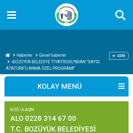
Haberler
Genel haberler
GERI
-BOZÜYÜK BELEDİYE TİYATROSU’NDAN “SAYGI:
ATATÜRK’Ü ANMA ÖZEL PROGRAMI”
KOLAY MENÜ
BİZE ULAŞIN
ALO 0228 314 67 00
T.C. BOZÜYÜK BELEDİYESİ