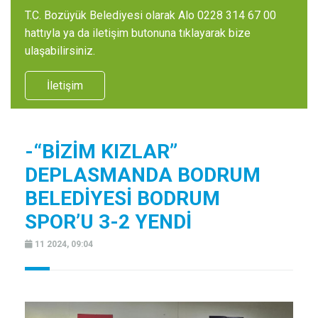
T.C. Bozüyük Belediyesi olarak Alo 0228 314 67 00
hattıyla ya da iletişim butonuna tıklayarak bize
ulaşabilirsiniz.
İletişim
-“BİZİM KIZLAR”
DEPLASMANDA BODRUM
BELEDİYESİ BODRUM
SPOR’U 3-2 YENDİ
11 2024, 09:04