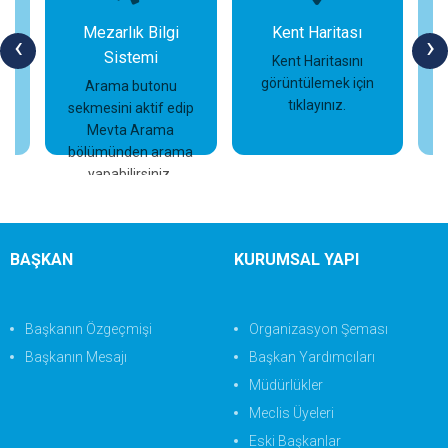
Mezarlık Bilgi
Kent Haritası
‹
›
Sistemi
n
Kent Haritasını
görüntülemek için
Arama butonu
tıklayınız.
sekmesini aktif edip
İncele
İncele
Mevta Arama
bölümünden arama
yapabilirsiniz.
BAŞKAN
KURUMSAL YAPI
Başkanın Özgeçmişi
Organizasyon Şeması
Başkanın Mesajı
Başkan Yardımcıları
Müdürlükler
Meclis Üyeleri
Eski Başkanlar