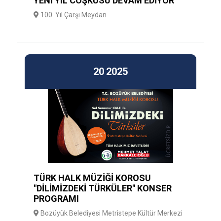
YENİ YIL COŞKUSU DEVAM EDİYOR
100. Yıl Çarşı Meydan
20
2025
TÜRK HALK MÜZİĞİ KOROSU
"DİLİMİZDEKİ TÜRKÜLER" KONSER
PROGRAMI
Bozüyük Belediyesi Metristepe Kültür Merkezi