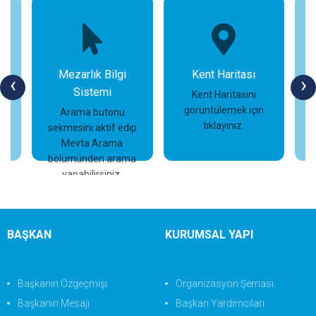
Mezarlık Bilgi
Kent Haritası
‹
›
Sistemi
n
Kent Haritasını
görüntülemek için
Arama butonu
tıklayınız.
sekmesini aktif edip
İncele
İncele
Mevta Arama
bölümünden arama
yapabilirsiniz.
BAŞKAN
KURUMSAL YAPI
Başkanın Özgeçmişi
Organizasyon Şeması
Başkanın Mesajı
Başkan Yardımcıları