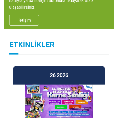
hattıyla ya da iletişim butonuna tıklayarak bize
ulaşabilirsiniz.
İletişim
ETKİNLİKLER
26
2026